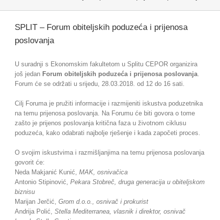
SPLIT – Forum obiteljskih poduzeća i prijenosa
poslovanja
U suradnji s Ekonomskim fakultetom u Splitu CEPOR organizira
još jedan
Forum obiteljskih poduzeća i prijenosa poslovanja
.
Forum će se održati u srijedu, 28.03.2018. od 12 do 16 sati.
Cilj Foruma je pružiti informacije i razmijeniti iskustva poduzetnika
na temu prijenosa poslovanja. Na Forumu će biti govora o tome
zašto je prijenos poslovanja kritična faza u životnom ciklusu
poduzeća, kako odabrati najbolje rješenje i kada započeti proces.
O svojim iskustvima i razmišljanjima na temu prijenosa poslovanja
govorit će:
Neda Makjanić Kunić,
MAK, osnivačica
Antonio Stipinović,
Pekara Stobreč, druga generacija u obiteljskom
biznisu
Marijan Jerčić,
Grom d.o.o., osnivač i prokurist
Andrija Polić,
Stella Mediterranea, vlasnik i direktor, osnivač