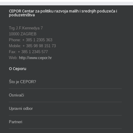
CEPOR Centar za politiku razvoja malih i srednjih poduzeća i
poduzetništva
Trg J.F.Kennedya 7
10000 ZAGREB
Phone: + 385 1 2305 363
Mobile: + 385 98 98 151 73
Fax: + 385 1 2345 577
Web:
http://www.cepor.hr
O Ceporu
Što je CEPOR?
Osnivači
Upravni odbor
Partneri