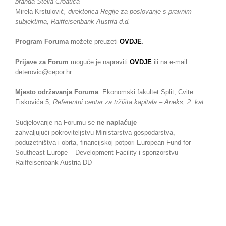
branda Stella Croatica
Mirela Krstulović
,
direktorica Regije za poslovanje s pravnim
subjektima, Raiffeisenbank Austria d.d.
Program Foruma
možete preuzeti
OVDJE
.
Prijave za Forum
moguće je napraviti
OVDJE
ili na e-mail:
deterovic@cepor.hr
Mjesto održavanja Foruma
: Ekonomski fakultet Split, Cvite
Fiskovića 5,
Referentni centar za tržišta kapitala – Aneks, 2. kat
Sudjelovanje na Forumu se
ne naplaćuje
zahvaljujući pokroviteljstvu Ministarstva gospodarstva,
poduzetništva i obrta, financijskoj potpori European Fund for
Southeast Europe – Development Facility i sponzorstvu
Raiffeisenbank Austria DD